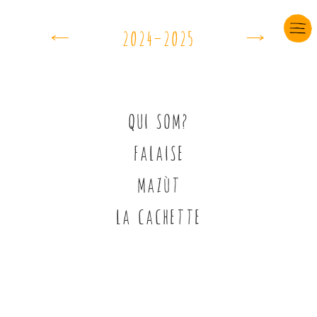
e
d
çùçéÖçùçê
QUI SOM?
FALAISE
MAZÙT
LA CACHETTE