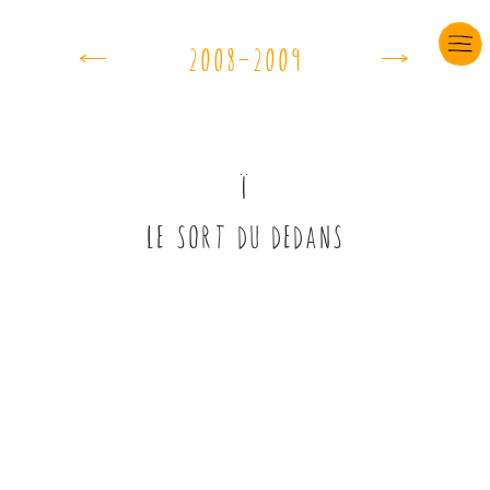
e
d
çùùôÖçùùö
î
LE SORT DU DEDANS