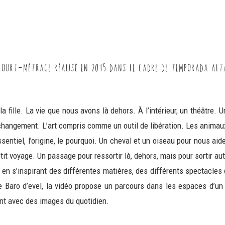
COURTÖMÉTRAGE RÉALISÉ EN çùâê DANS LE CADRE DE TEMPORADA ALT
a fille. La vie que nous avons là dehors. À l’intérieur, un théâtre. 
changement. L’art compris comme un outil de libération. Les animau
ssentiel, l’origine, le pourquoi. Un cheval et un oiseau pour nous a
tit voyage. Un passage pour ressortir là, dehors, mais pour sortir au
t en s’inspirant des différentes matières, des différents spectacles
de Baro d’evel, la vidéo propose un parcours dans les espaces d’un
nt avec des images du quotidien.