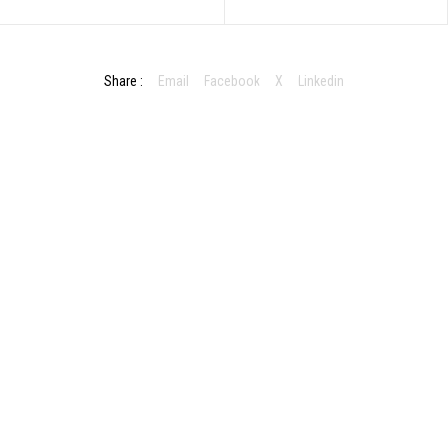
Share :
Email
Facebook
X
Linkedin