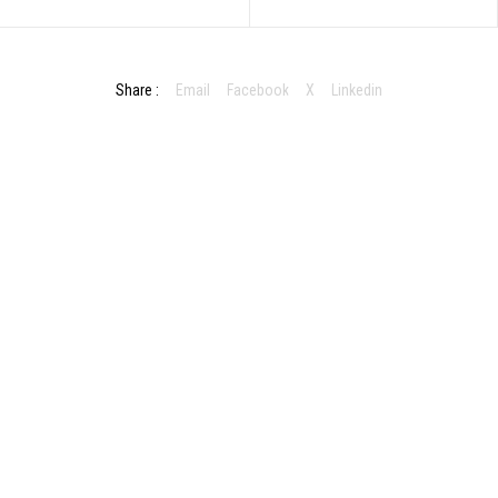
Share :
Email
Facebook
X
Linkedin