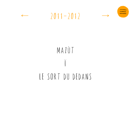
e
d
çùââÖçùâç
MAZÙT
î
LE SORT DU DEDANS